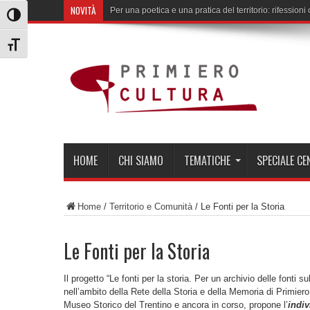
NOVITÀ
Per una poetica e una pratica del territorio: rifession
Attiva/disattiva alto contrasto
Attiva/disattiva dimensione testo
HOME
CHI SIAMO
TEMATICHE
SPECIALE C
Home
/
Territorio e Comunità
/
Le Fonti per la Storia
Le Fonti per la Storia
Il progetto “Le fonti per la storia. Per un archivio delle fonti s
nell’ambito della Rete della Storia e della Memoria di Primie
Museo Storico del Trentino e ancora in corso, propone l’
indi