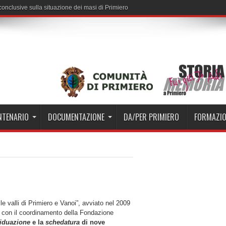
i conclusive sulla situazione dei masi di Primiero
ENTENARIO
DOCUMENTAZIONE
DA/PER PRIMIERO
FORMAZI
ulle valli di Primiero e Vanoi”, avviato nel 2009
ro con il coordinamento della Fondazione
viduazione
e la
schedatura
di nove