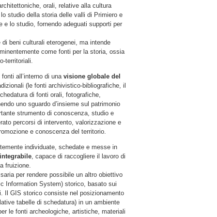
rchitettoniche, orali, relative alla cultura
o studio della storia delle valli di Primiero e
 e lo studio, fornendo adeguati supporti per
di beni culturali eterogenei, ma intende
eminentemente come fonti per la storia, ossia
territoriali.
onti all’interno di una
visione globale del
izionali (le fonti archivistico-bibliografiche, il
chedatura di fonti orali, fotografiche,
ornendo uno sguardo d’insieme sul patrimonio
portante strumento di conoscenza, studio e
rato percorsi di intervento, valorizzazione e
 promozione e conoscenza del territorio.
ntemente individuate, schedate e messe in
ntegrabile
, capace di raccogliere il lavoro di
a fruizione.
saria per rendere possibile un altro obiettivo
c Information System) storico, basato sui
ti. Il GIS storico consiste nel posizionamento
relative tabelle di schedatura) in un ambiente
r le fonti archeologiche, artistiche, materiali