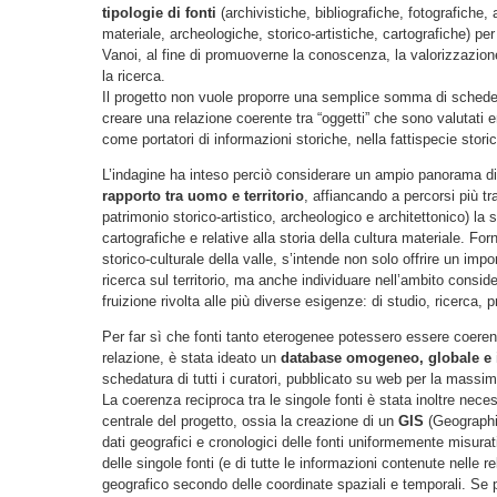
tipologie di fonti
(archivistiche, bibliografiche, fotografiche, a
materiale, archeologiche, storico-artistiche, cartografiche) per l
Vanoi, al fine di promuoverne la conoscenza, la valorizzazione
la ricerca.
Il progetto non vuole proporre una semplice somma di schede 
creare una relazione coerente tra “oggetti” che sono valutati 
come portatori di informazioni storiche, nella fattispecie storico-
L’indagine ha inteso perciò considerare un ampio panorama di f
rapporto tra uomo e territorio
, affiancando a percorsi più trad
patrimonio storico-artistico, archeologico e architettonico) la s
cartografiche e relative alla storia della cultura materiale. F
storico-culturale della valle, s’intende non solo offrire un im
ricerca sul territorio, ma anche individuare nell’ambito conside
fruizione rivolta alle più diverse esigenze: di studio, ricerca,
Per far sì che fonti tanto eterogenee potessero essere coere
relazione, è stata ideato un
database omogeneo, globale e i
schedatura di tutti i curatori, pubblicato su web per la massim
La coerenza reciproca tra le singole fonti è stata inoltre neces
centrale del progetto, ossia la creazione di un
GIS
(Geographi
dati geografici e cronologici delle fonti uniformemente misura
delle singole fonti (e di tutte le informazioni contenute nelle 
geografico secondo delle coordinate spaziali e temporali. Se pe