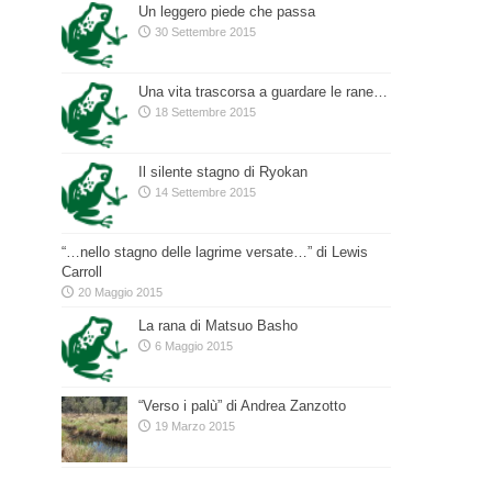
Un leggero piede che passa
30 Settembre 2015
Una vita trascorsa a guardare le rane…
18 Settembre 2015
Il silente stagno di Ryokan
14 Settembre 2015
“…nello stagno delle lagrime versate…” di Lewis
Carroll
20 Maggio 2015
La rana di Matsuo Basho
6 Maggio 2015
“Verso i palù” di Andrea Zanzotto
19 Marzo 2015