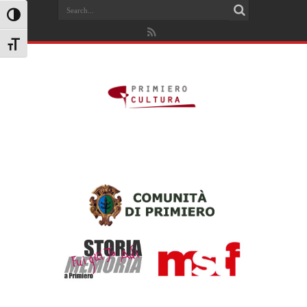
Search
Attiva/disattiva alto contrasto
Attiva/disattiva dimensione testo