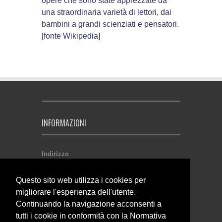
opere che sono state apprezzate da
una straordinaria varietà di lettori, dai
bambini a grandi scienziati e pensatori.
[fonte Wikipedia]
INFORMAZIONI
Indirizzo
Comunità di Primiero
Via Roma, 19
38054 Tonadico (TN) - Italia
Questo sito web utilizza i cookies per
P. IVA 02146500224
migliorare l'esperienza dell'utente.
Come contattarci
Continuando la navigazione acconsenti a
Email:
affarigenerali@primiero.tn.it
Telefono: 0439.64641
tutti i cookie in conformità con la Normativa
Fax: 0439.62372