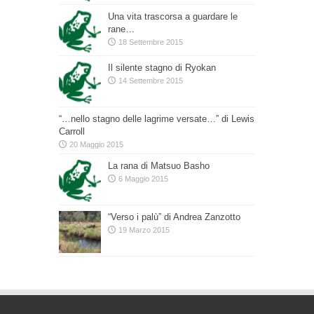
Una vita trascorsa a guardare le
rane…
18 Settembre 2015
Il silente stagno di Ryokan
14 Settembre 2015
“…nello stagno delle lagrime versate…” di Lewis
Carroll
20 Maggio 2015
La rana di Matsuo Basho
6 Maggio 2015
“Verso i palù” di Andrea Zanzotto
19 Marzo 2015