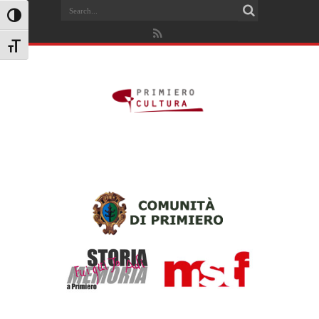
Search
Attiva/disattiva alto contrasto
Attiva/disattiva dimensione testo