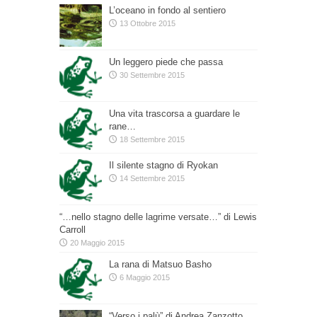
L’oceano in fondo al sentiero
13 Ottobre 2015
Un leggero piede che passa
30 Settembre 2015
Una vita trascorsa a guardare le
rane…
18 Settembre 2015
Il silente stagno di Ryokan
14 Settembre 2015
“…nello stagno delle lagrime versate…” di Lewis
Carroll
20 Maggio 2015
La rana di Matsuo Basho
6 Maggio 2015
“Verso i palù” di Andrea Zanzotto