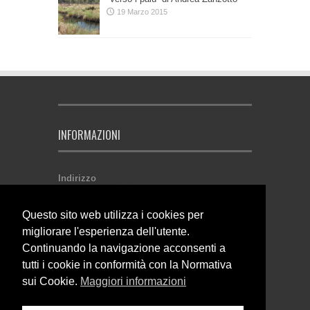
19 Marzo 2015
INFORMAZIONI
Indirizzo
Comunità di Primiero
Via Roma, 19
38054 Tonadico (TN) - Italia
Questo sito web utilizza i cookies per
P. IVA 02146500224
migliorare l'esperienza dell'utente.
Come contattarci
Continuando la navigazione acconsenti a
Email:
affarigenerali@primiero.tn.it
Telefono: 0439.64641
tutti i cookie in conformità con la Normativa
Fax: 0439.62372
sui Cookie.
Maggiori informazioni
Orari di apertura
Dal lunedì al venerdì