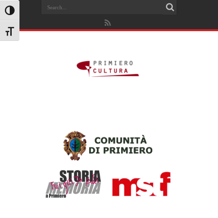
Search
Attiva/disattiva alto contrasto
Attiva/disattiva dimensione testo