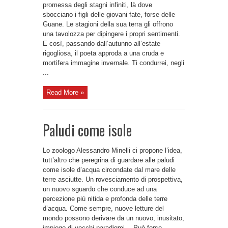
promessa degli stagni infiniti, là dove
sbocciano i figli delle giovani fate, forse delle
Guane. Le stagioni della sua terra gli offrono
una tavolozza per dipingere i propri sentimenti.
E così, passando dall’autunno all’estate
rigogliosa, il poeta approda a una cruda e
mortifera immagine invernale. Ti condurrei, negli
...
Read More »
Paludi come isole
Lo zoologo Alessandro Minelli ci propone l’idea,
tutt’altro che peregrina di guardare alle paludi
come isole d’acqua circondate dal mare delle
terre asciutte. Un rovesciamento di prospettiva,
un nuovo sguardo che conduce ad una
percezione più nitida e profonda delle terre
d’acqua. Come sempre, nuove letture del
mondo possono derivare da un nuovo, inusitato,
impiego di vecchi paradigmi… Può forse