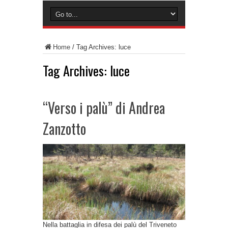
Home
/
Tag Archives: luce
Tag Archives:
luce
“Verso i palù” di Andrea
Zanzotto
Nella battaglia in difesa dei palù del Triveneto