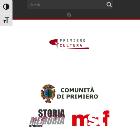
Search
Attiva/disattiva alto contrasto
Attiva/disattiva dimensione testo