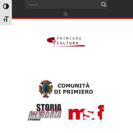
Search
Attiva/disattiva alto contrasto
Attiva/disattiva dimensione testo