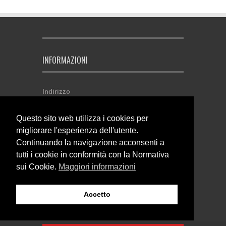
INFORMAZIONI
Indirizzo
Comunità di Primiero
Via Roma, 19
38054 Tonadico (TN) - Italia
Questo sito web utilizza i cookies per
P. IVA 02146500224
migliorare l'esperienza dell'utente.
Come contattarci
Continuando la navigazione acconsenti a
Email:
affarigenerali@primiero.tn.it
Telefono: 0439.64641
tutti i cookie in conformità con la Normativa
Fax: 0439.62372
sui Cookie.
Maggiori informazioni
Orari di apertura
Dal lunedì al venerdì
dalle 08:30 alle 12:00
Accetto
e dalle 14:30 alle 16:30