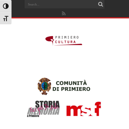
Search
Attiva/disattiva alto contrasto
Attiva/disattiva dimensione testo