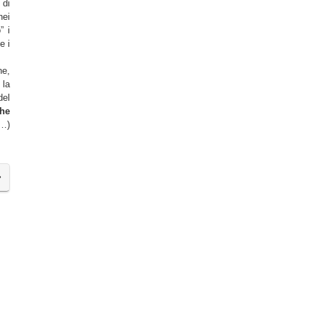
 di
nei
” i
e i
ne,
 la
del
che
o…)