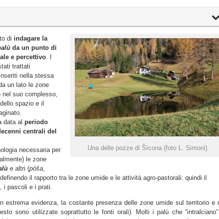
to di
indagare la
palù
da un punto di
rale e percettivo
. I
ati trattati
nseriti nella stessa
da un lato le zone
rio nel suo complesso,
dello spazio e il
aginato.
 data al
periodo
ecenni centrali del
Una delle pozze di Šìcona (foto L. Simoni).
nologia necessaria per
almente) le zone
alù
e altri (
póša
,
efinendo il rapporto tra le zone umide e le attività agro-pastorali: quindi il
 i pascoli e i prati.
n estrema evidenza, la costante presenza delle zone umide sul territorio e 
esto sono utilizzate soprattutto le fonti orali)
. Molti i palù che “intralciano”