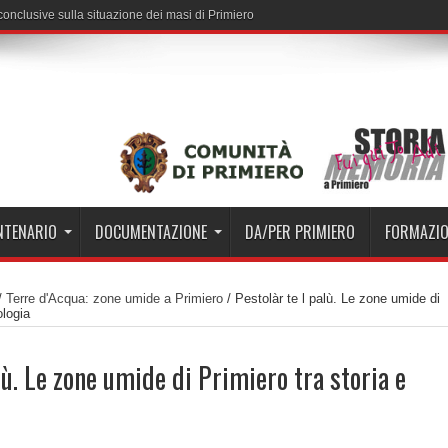
i conclusive sulla situazione dei masi di Primiero
ENTENARIO
DOCUMENTAZIONE
DA/PER PRIMIERO
FORMAZI
/
Terre d'Acqua: zone umide a Primiero
/
Pestolàr te l palù. Le zone umide di
ologia
lù. Le zone umide di Primiero tra storia e