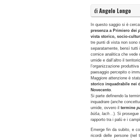
di
Angelo Longo
In questo saggio si è cerca
presenza a Primiero dei
vista storico, socio-cultu
tre punti di vista non sono st
separatamente, bensì tutti i
cornice analitica che vede 
umide e dall’altro il territo
l’organizzazione produttiva 
paesaggio percepito o imm
Maggiore attenzione è stata
storico
inquadrabile nei d
Novecento
.
Si parte definendo la termi
inquadrare (anche concettu
umide, ovvero il
termine
p
bùša
,
lach
…). Si prosegue d
rapporto tra i palù e i campi,
Emerge fin da subito, e co
ricordi delle persone
(nel t