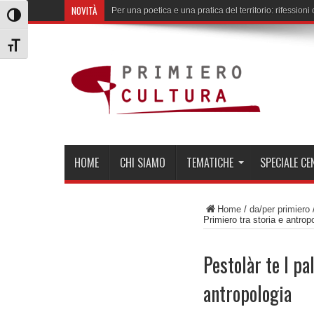
NOVITÀ
Per una poetica e una pratica del territorio: rifession
Attiva/disattiva alto contrasto
Attiva/disattiva dimensione testo
HOME
CHI SIAMO
TEMATICHE
SPECIALE C
Home
/
da/per primiero
Primiero tra storia e antrop
Pestolàr te l pa
antropologia