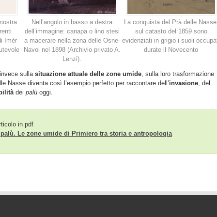
mostra
Nell’angolo in basso a destra
La conquista del Prà delle Nasse
renti
dell’immagine: canapa o lino stesi
sul catasto del 1859 sono
i Imèr
a macerare nella zona delle Osne-
evidenziati in grigio i suoli occupa
utevole
Navoi nel 1898 (Archivio privato A.
durate il Novecento
Lenzi).
 invece sulla
situazione attuale delle zone umide
, sulla loro trasformazione
elle Nasse diventa così l’esempio perfetto per raccontare dell’
invasione
, del
bilità
dei
palù
oggi.
rticolo in pdf
l palù. Le zone umide di Primiero tra storia e antropologia