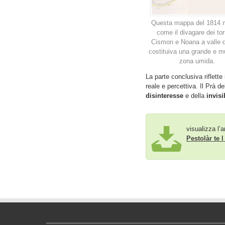
Questa mappa del 1814 
come il divagare dei tor
Cismon e Noana a valle d
costituiva una grande e m
zona umida.
La parte conclusiva riflette
reale e percettiva. Il Prà d
disinteresse
e della
invisi
visualizza l’a
Pestolàr te 