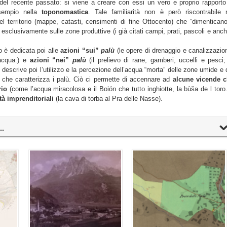
e del recente passato: si viene a creare con essi un vero e proprio rapporto
sempio nella
toponomastica
. Tale
familiarità
non è però
riscontrabile
l territorio (mappe, catasti, censimenti di fine Ottocento) che “dimenticano
esclusivamente sulle zone produttive (i già citati campi, prati, pascoli e anch
o è dedicata poi alle
azioni “sui”
palù
(le opere di drenaggio e canalizzazio
’acqua:) e
azioni “nei”
palù
(il prelievo di rane, gamberi, uccelli e pesci;
i descrive poi l’utilizzo e la percezione dell’acqua “morta” delle zone umide e 
o che caratterizza i palù. Ciò ci permette di accennare ad
alcune vicende 
rio
(come l’acqua miracolosa e il Boión che tutto inghiotte, la bùša de l tor
tà imprenditoriali
(la cava di torba al Pra delle Nasse).
..