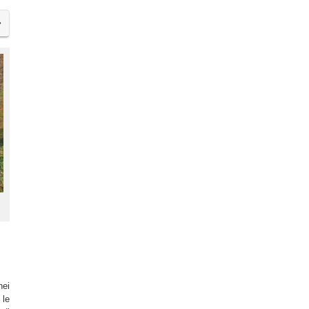
nei
 le