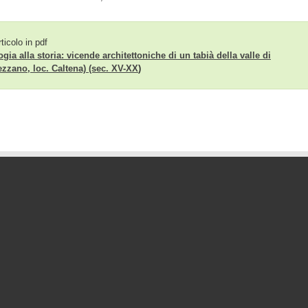
rticolo in pdf
gia alla storia: vicende architettoniche di un tabià della valle di
zzano, loc. Caltena) (sec. XV-XX
)