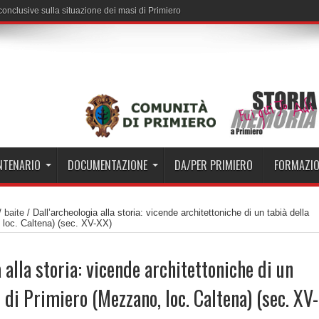
i conclusive sulla situazione dei masi di Primiero
ENTENARIO
DOCUMENTAZIONE
DA/PER PRIMIERO
FORMAZI
/
baite
/
Dall’archeologia alla storia: vicende architettoniche di un tabià della
 loc. Caltena) (sec. XV-XX)
 alla storia: vicende architettoniche di un
e di Primiero (Mezzano, loc. Caltena) (sec. XV-