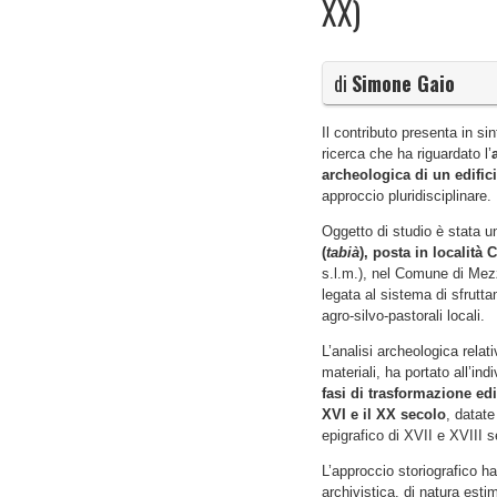
XX)
di
Simone Gaio
Il contributo presenta in sint
ricerca che ha riguardato l’
archeologica di un edifici
approccio pluridisciplinare.
Oggetto di studio è stata 
(
tabià
), posta in località 
s.l.m.), nel Comune di Mez
legata al sistema di sfrutta
agro-silvo-pastorali locali.
L’analisi archeologica relati
materiali, ha portato all’in
fasi di trasformazione edi
XVI e il XX secolo
, datate
epigrafico di XVII e XVIII s
L’approccio storiografico ha
archivistica, di natura esti