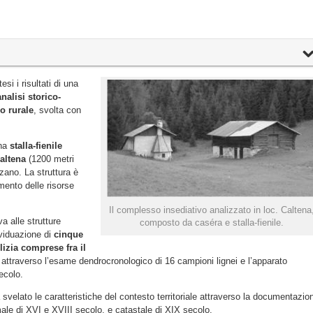
esi i risultati di una
analisi storico-
o rurale
, svolta con
una
stalla-fienile
Caltena
(1200 metri
zano. La struttura è
mento delle risorse
Il complesso insediativo analizzato in loc. Caltena
va alle strutture
composto da caséra e stalla-fienile.
dividuazione di
cinque
lizia comprese fra il
 attraverso l’esame dendrocronologico di 16 campioni lignei e l’apparato
ecolo.
 svelato le caratteristiche del contesto territoriale attraverso la documentazio
male di XVI e XVIII secolo, e catastale di XIX secolo.