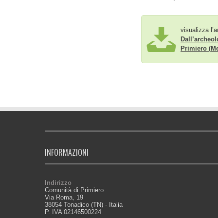
visualizza l’a
Dall’archeolo
Primiero (Me
INFORMAZIONI
Indirizzo
Comunità di Primiero
Via Roma, 19
38054 Tonadico (TN) - Italia
P. IVA 02146500224