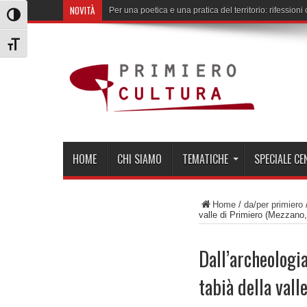
NOVITÀ
Per una poetica e una pratica del territorio: rifession
Attiva/disattiva alto contrasto
Attiva/disattiva dimensione testo
HOME
CHI SIAMO
TEMATICHE
SPECIALE C
Home
/
da/per primiero
valle di Primiero (Mezzano,
Dall’archeologia
tabià della vall